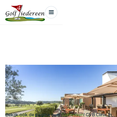
GVB cursus in de zon
Bekijk ook de pagina over
Golflessen
! GVB Clinic in