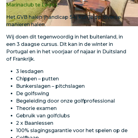
Marinaclub te Lagos
!
Het GVB halen (handicap 54) kun je op diverse
manieren halen.
Wij doen dit tegenwoordig in het buitenland, in
een 3 daagse cursus. Dit kan in de winter in
Portugal en in het voorjaar of najaar in Duitsland
of Frankrijk.
3 lesdagen
Chippen – putten
Bunkerslagen – pitchslagen
De golfswing
Begeleiding door onze golfprofessional
Theorie examen
Gebruik van golfclubs
2 x Baanlessen
100% slagingsgarantie voor het spelen op de
Golfbaan