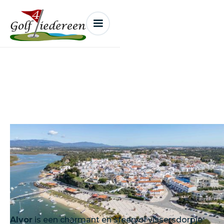
Alvor
Alvor
is een charmant en sfeervol vissersdorpje