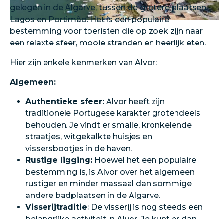
gelegen in de Algarve, tussen de grotere plaatsen
Lagos en Portimão. Het is een populaire
bestemming voor toeristen die op zoek zijn naar
een relaxte sfeer, mooie stranden en heerlijk eten.
Hier zijn enkele kenmerken van Alvor:
Algemeen:
Authentieke sfeer:
Alvor heeft zijn
traditionele Portugese karakter grotendeels
behouden. Je vindt er smalle, kronkelende
straatjes, witgekalkte huisjes en
vissersbootjes in de haven.
Rustige ligging:
Hoewel het een populaire
bestemming is, is Alvor over het algemeen
rustiger en minder massaal dan sommige
andere badplaatsen in de Algarve.
Visserijtraditie:
De visserij is nog steeds een
belangrijke activiteit in Alvor. Je kunt er dan