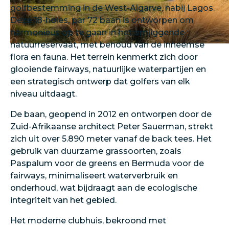
golfbestemming in de West-Algarve, nabij Lagos.
Deze 18-holes, par 72 baan is ontworpen om
harmonieus op te gaan in het omliggende
natuurreservaat, met behoud van de inheemse
flora en fauna. Het terrein kenmerkt zich door
glooiende fairways, natuurlijke waterpartijen en
een strategisch ontwerp dat golfers van elk
niveau uitdaagt.​
De baan, geopend in 2012 en ontworpen door de
Zuid-Afrikaanse architect Peter Sauerman, strekt
zich uit over 5.890 meter vanaf de back tees. Het
gebruik van duurzame grassoorten, zoals
Paspalum voor de greens en Bermuda voor de
fairways, minimaliseert waterverbruik en
onderhoud, wat bijdraagt aan de ecologische
integriteit van het gebied.
Het moderne clubhuis, bekroond met