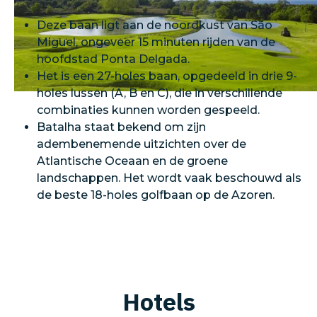
Deze baan ligt aan de noordkust van São
Miguel, ongeveer 15 minuten rijden van de
hoofdstad Ponta Delgada.
Het is een 27-holes baan, opgedeeld in drie 9-
holes lussen (A, B en C), die in verschillende
combinaties kunnen worden gespeeld.
Batalha staat bekend om zijn
adembenemende uitzichten over de
Atlantische Oceaan en de groene
landschappen. Het wordt vaak beschouwd als
de beste 18-holes golfbaan op de Azoren.
Hotels